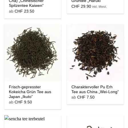
Cha) „Chinesischer
Grüntee „Haruki“
Spitzentee Kaiwen“
CHF
29.90
inkl. Mwst.
ab
CHF
23.50
Frisch-gepresster
Charaktervoller Pu Erh
Kokeicha Grün Tee aus
Tee aus China „Wei-Long“
Japan „Ikuto“
ab
CHF
7.50
ab
CHF
9.50