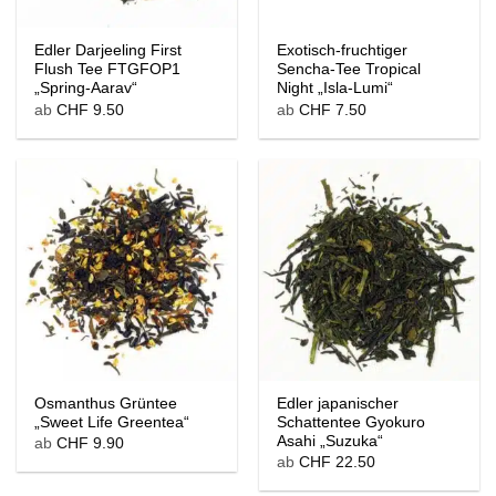
Edler Darjeeling First
Exotisch-fruchtiger
Flush Tee FTGFOP1
Sencha-Tee Tropical
„Spring-Aarav“
Night „Isla-Lumi“
ab
CHF
9.50
ab
CHF
7.50
Osmanthus Grüntee
Edler japanischer
„Sweet Life Greentea“
Schattentee Gyokuro
Asahi „Suzuka“
ab
CHF
9.90
ab
CHF
22.50