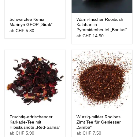
Schwarztee Kenia
Warm-frischer Rooibush
Marinyn GFOP „Sirak“
Kalahari in
Pyramidenbeutel „Bantus“
ab
CHF
5.80
ab
CHF
14.50
Fruchtig-erfrischender
Würzig-milder Rooibos
Karkade-Tee mit
Zimt Tee für Geniesser
Hibiskusnote „Red-Salma“
„Simba“
ab
CHF
5.90
ab
CHF
7.50