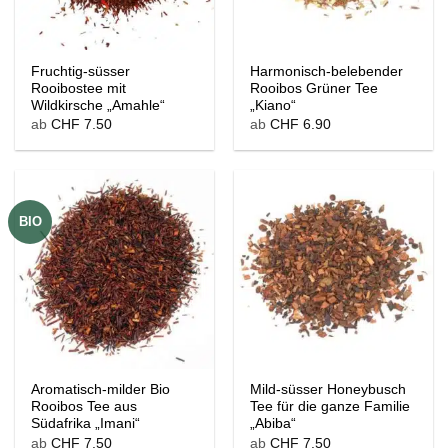
Fruchtig-süsser
Harmonisch-belebender
Rooibostee mit
Rooibos Grüner Tee
Wildkirsche „Amahle“
„Kiano“
ab
CHF
7.50
ab
CHF
6.90
BIO
Aromatisch-milder Bio
Mild-süsser Honeybusch
Rooibos Tee aus
Tee für die ganze Familie
Südafrika „Imani“
„Abiba“
ab
CHF
7.50
ab
CHF
7.50