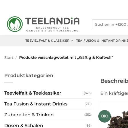
Zum
Inhalt
springen
Suchen
nach:
TEEVIELFALT & KLASSIKER
TEA FUSION & INSTANT DRINK
Start
/
Produkte verschlagwortet mit „Kräftig & Kraftvoll“
Produktkategorien
Beschrei
Teevielfalt & Teeklassiker
Ein kräftig
(476)
Tea Fusion & Instant Drinks
(271)
Zubereiten & Trinken
(252)
BIO
Dosen & Schalen
(96)