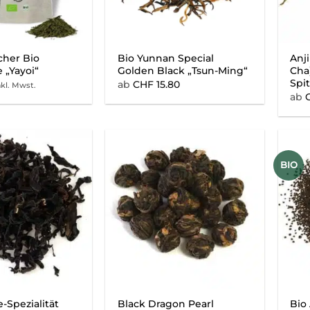
her Bio
Bio Yunnan Special
Anji
 „Yayoi“
Golden Black „Tsun-Ming“
Cha
Spi
ab
CHF
15.80
nkl. Mwst.
ab
BIO
-Spezialität
Black Dragon Pearl
Bio