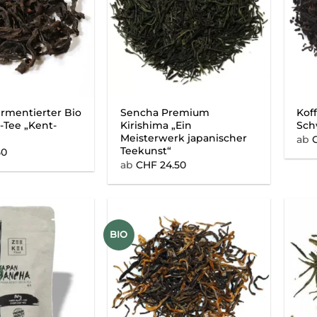
ermentierter Bio
Sencha Premium
Koff
t-Tee „Kent-
Kirishima „Ein
Sch
Meisterwerk japanischer
ab
Teekunst“
50
ab
CHF
24.50
BIO