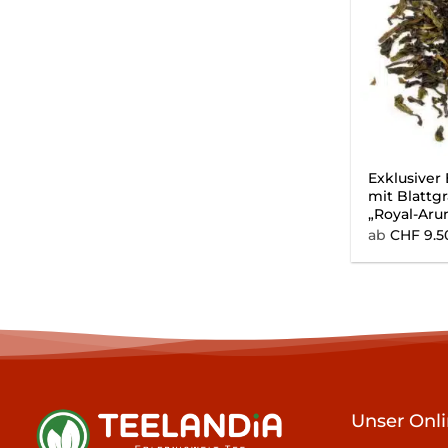
Exklusiver
mit Blattg
„Royal-Aru
ab
CHF
9.5
Unser Onl