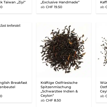
k Taiwan „Ziyi“
„Exclusive Handmade“
Kaff
90
ab
CHF
19.50
ab
nglish Breakfast
Kräftige Ostfriesische
Wür
denbeutel
Spitzenmischung
Ost
„Schwarztee Indien &
Cey
Ceylon“
50
ab
ab
CHF
8.50