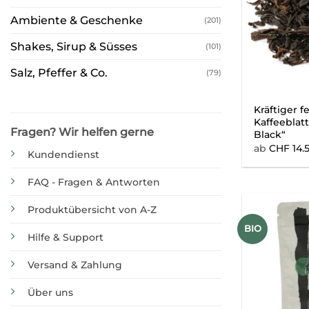
Ambiente & Geschenke
(201)
Shakes, Sirup & Süsses
(101)
Salz, Pfeffer & Co.
(79)
Kräftiger f
Kaffeeblat
Fragen? Wir helfen gerne
Black“
ab
CHF
14.
Kundendienst
FAQ - Fragen & Antworten
Produktübersicht von A-Z
BIO
Hilfe & Support
Versand & Zahlung
Über uns