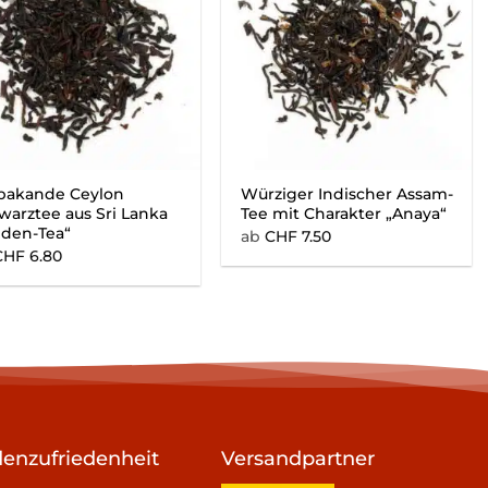
akande Ceylon
Würziger Indischer Assam-
warztee aus Sri Lanka
Tee mit Charakter „Anaya“
lden-Tea“
ab
CHF
7.50
CHF
6.80
enzufriedenheit
Versandpartner