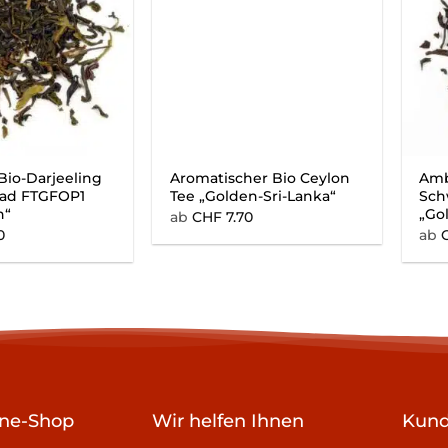
 Bio-Darjeeling
Aromatischer Bio Ceylon
Amb
rad FTGFOP1
Tee „Golden-Sri-Lanka“
Sch
n“
„Go
ab
CHF
7.70
0
ab
ine-Shop
Wir helfen Ihnen
Kund