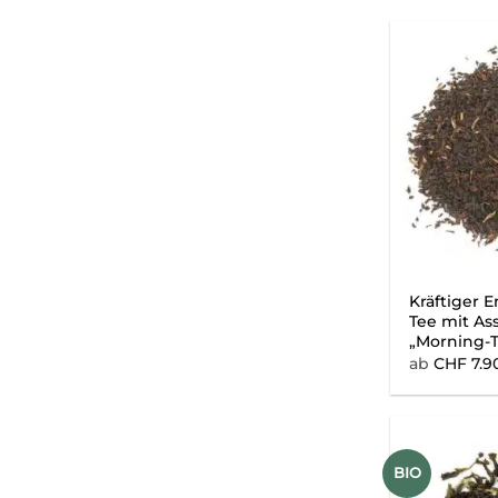
Kräftiger E
Tee mit As
„Morning-T
ab
CHF
7.9
BIO