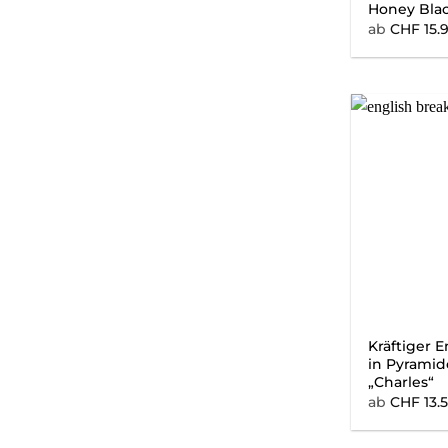
Honey Blac
ab
CHF
15.
Kräftiger E
in Pyrami
„Charles“
ab
CHF
13.