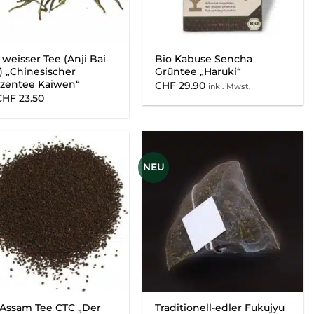
 weisser Tee (Anji Bai
Bio Kabuse Sencha
) „Chinesischer
Grüntee „Haruki“
tzentee Kaiwen“
CHF
29.90
inkl. Mwst.
CHF
23.50
NEU
 Assam Tee CTC „Der
Traditionell-edler Fukujyu