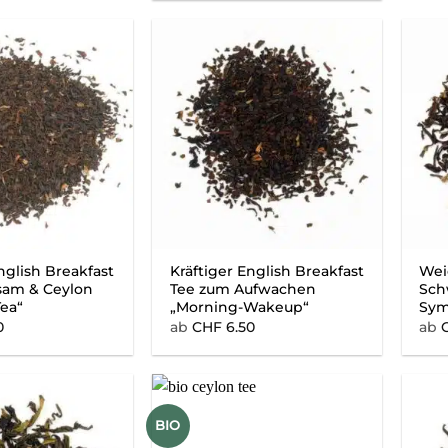
nglish Breakfast
Kräftiger English Breakfast
Wei
sam & Ceylon
Tee zum Aufwachen
Sch
ea“
„Morning-Wakeup“
Sym
0
ab
CHF
6.50
ab
BIO