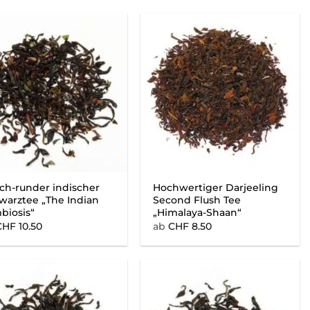
ch-runder indischer
Hochwertiger Darjeeling
warztee „The Indian
Second Flush Tee
biosis“
„Himalaya-Shaan“
CHF
10.50
ab
CHF
8.50