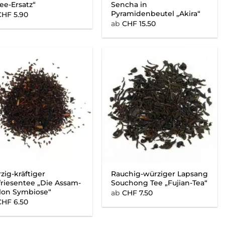
ee-Ersatz“
Sencha in
Pyramidenbeutel „Akira“
CHF
5.90
ab
CHF
15.50
zig-kräftiger
Rauchig-würziger Lapsang
friesentee „Die Assam-
Souchong Tee „Fujian-Tea“
lon Symbiose“
ab
CHF
7.50
CHF
6.50