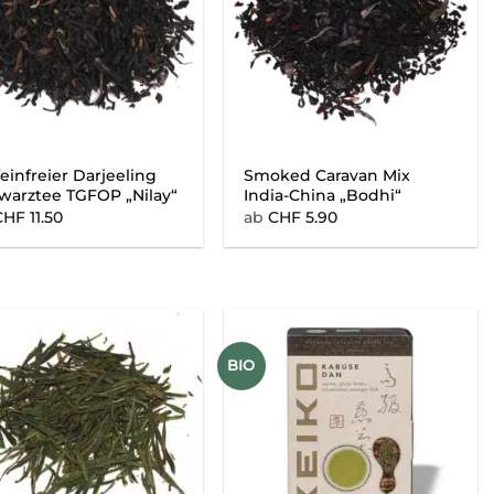
einfreier Darjeeling
Smoked Caravan Mix
warztee TGFOP „Nilay“
India-China „Bodhi“
CHF
11.50
ab
CHF
5.90
BIO