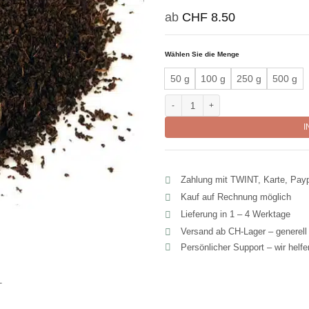
ab
CHF
8.50
Wählen Sie die Menge
50 g
100 g
250 g
500 g
Schwarzer Tee (BOP) Bukit Cheedin
I
Zahlung mit TWINT, Karte, Pay
Kauf auf Rechnung möglich
Lieferung in 1 – 4 Werktage
Versand ab CH‑Lager – generel
Persönlicher Support – wir helf
T