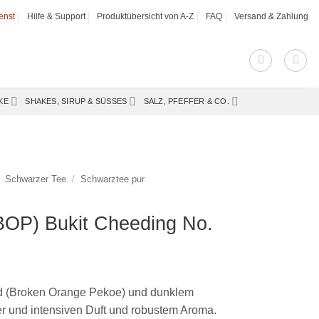
enst
Hilfe & Support
Produktübersicht von A-Z
FAQ
Versand & Zahlung
KE
SHAKES, SIRUP & SÜSSES
SALZ, PFEFFER & CO.
Schwarzer Tee
/
Schwarztee pur
BOP) Bukit Cheeding No.
rad (Broken Orange Pekoe) und dunklem
er und intensiven Duft und robustem Aroma.