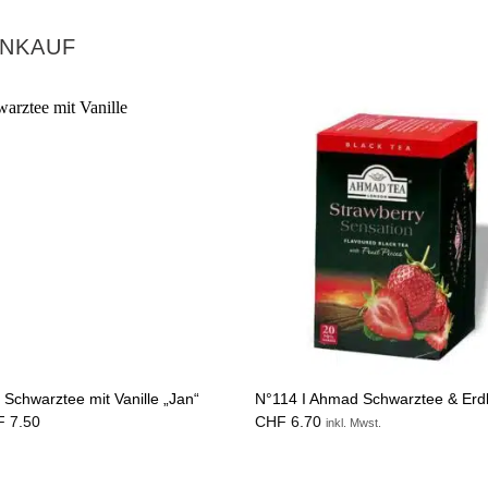
INKAUF
 Schwarztee mit Vanille „Jan“
N°114 I Ahmad Schwarztee & Erd
F
7.50
CHF
6.70
inkl. Mwst.