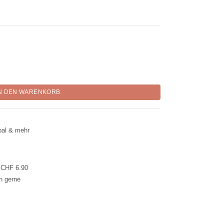
g No. 53 "Agung" Menge
N DEN WARENKORB
pal & mehr
l CHF 6.90
en gerne