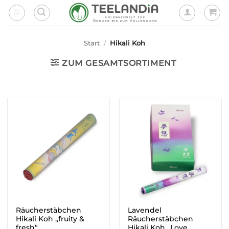
Zum
Inhalt
springen
Start
/
Hikali Koh
ZUM GESAMTSORTIMENT
Räucherstäbchen
Lavendel
Hikali Koh „fruity &
Räucherstäbchen
fresh“
Hikali Koh „Love