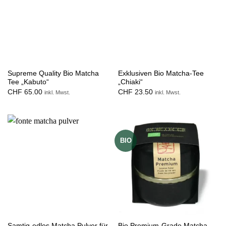
Supreme Quality Bio Matcha
Exklusiven Bio Matcha-Tee
Tee „Kabuto“
„Chiaki“
CHF
65.00
CHF
23.50
inkl. Mwst.
inkl. Mwst.
BIO
Samtig-edles Matcha Pulver für
Bio Premium-Grade Matcha-