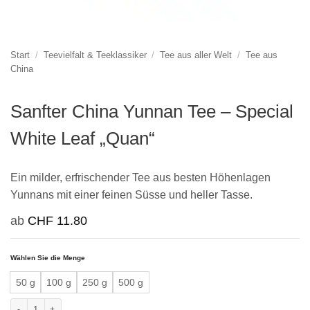
Start
/
Teevielfalt & Teeklassiker
/
Tee aus aller Welt
/
Tee aus
China
Sanfter China Yunnan Tee – Special
White Leaf „Quan“
Ein milder, erfrischender Tee aus besten Höhenlagen
Yunnans mit einer feinen Süsse und heller Tasse.
ab
CHF
11.80
Wählen Sie die Menge
50 g
100 g
250 g
500 g
Sanfter China Yunnan Tee - Special White Leaf "Quan" Menge