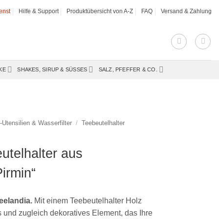
enst
Hilfe & Support
Produktübersicht von A-Z
FAQ
Versand & Zahlung
KE
SHAKES, SIRUP & SÜSSES
SALZ, PFEFFER & CO.
-Utensilien & Wasserfilter
/
Teebeutelhalter
utelhalter aus
irmin“
eelandia.
Mit einem Teebeutelhalter Holz
s und zugleich dekoratives Element, das Ihre