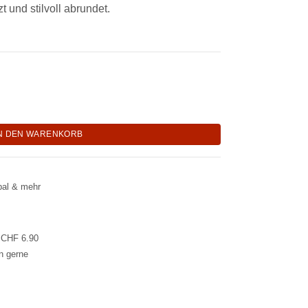
 und stilvoll abrundet.
ssbaumholz "Pirmin" Menge
N DEN WARENKORB
pal & mehr
l CHF 6.90
en gerne