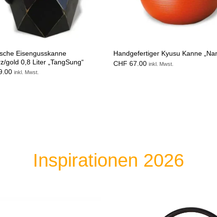
ische Eisengusskanne
Handgefertiger Kyusu Kanne „Na
z/gold 0,8 Liter „TangSung“
CHF
67.00
inkl. Mwst.
9.00
inkl. Mwst.
Inspirationen 2026