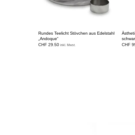
Rundes Teelicht Stövchen aus Edelstahl
Ästhet
„Andoque“
schwar
CHF
29.50
CHF
9
inkl. Mwst.