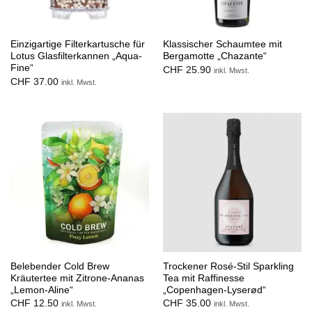
Einzigartige Filterkartusche für
Klassischer Schaumtee mit
Lotus Glasfilterkannen „Aqua-
Bergamotte „Chazante“
Fine“
CHF
25.90
inkl. Mwst.
CHF
37.00
inkl. Mwst.
Belebender Cold Brew
Trockener Rosé-Stil Sparkling
Kräutertee mit Zitrone-Ananas
Tea mit Raffinesse
„Lemon-Aline“
„Copenhagen-Lyserød“
CHF
12.50
CHF
35.00
inkl. Mwst.
inkl. Mwst.