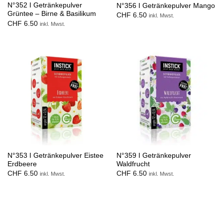
N°352 I Getränkepulver
N°356 I Getränkepulver Mango
Grüntee – Birne & Basilikum
CHF
6.50
inkl. Mwst.
CHF
6.50
inkl. Mwst.
N°353 I Getränkepulver Eistee
N°359 I Getränkepulver
Erdbeere
Waldfrucht
CHF
6.50
CHF
6.50
inkl. Mwst.
inkl. Mwst.