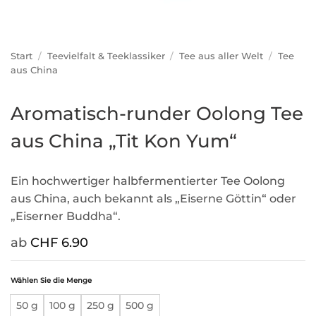
Start
/
Teevielfalt & Teeklassiker
/
Tee aus aller Welt
/
Tee
aus China
Aromatisch-runder Oolong Tee
aus China „Tit Kon Yum“
Ein hochwertiger halbfermentierter Tee Oolong
aus China, auch bekannt als „Eiserne Göttin“ oder
„Eiserner Buddha“.
ab
CHF
6.90
Wählen Sie die Menge
50 g
100 g
250 g
500 g