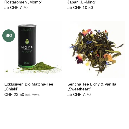
Röstaromen „Momo“
Japan „Li-Ming“
ab
CHF
7.70
ab
CHF
10.50
BIO
Exklusiven Bio Matcha-Tee
Sencha Tee Lichy & Vanilla
„Chiaki“
„Sweetheart“
CHF
23.50
ab
CHF
7.70
inkl. Mwst.