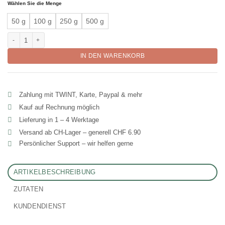
Wählen Sie die Menge
50 g
100 g
250 g
500 g
Harmonischer Magentee auf Kräuterbasis "Sana" Menge
IN DEN WARENKORB
Zahlung mit TWINT, Karte, Paypal & mehr
Kauf auf Rechnung möglich
Lieferung in 1 – 4 Werktage
Versand ab CH‑Lager – generell CHF 6.90
Persönlicher Support – wir helfen gerne
ARTIKELBESCHREIBUNG
ZUTATEN
KUNDENDIENST