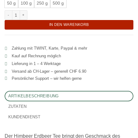
50 g
100 g
250 g
500 g
Fruchtaromatischer Himbeer-Erdbeer Tee "Beeren-Max" Menge
IN DEN WARENKORB
Zahlung mit TWINT, Karte, Paypal & mehr
Kauf auf Rechnung möglich
Lieferung in 1 – 4 Werktage
Versand ab CH‑Lager – generell CHF 6.90
Persönlicher Support – wir helfen gerne
ARTIKELBESCHREIBUNG
ZUTATEN
KUNDENDIENST
Der Himbeer Erdbeer Tee bringt den Geschmack des