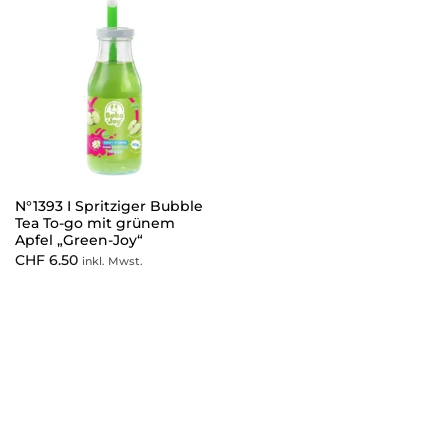
N°1393 I Spritziger Bubble
Tea To-go mit grünem
Apfel „Green-Joy“
CHF
6.50
inkl. Mwst.