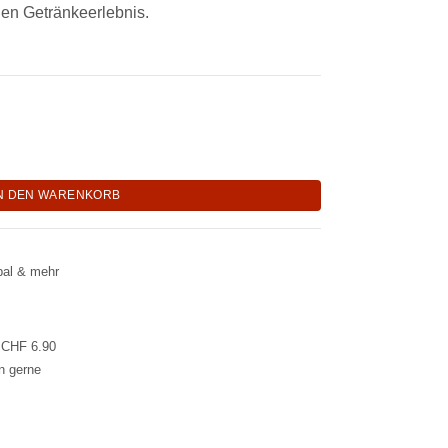
en Getränkeerlebnis.
o mit grünem Apfel "Green-Joy" Menge
N DEN WARENKORB
pal & mehr
l CHF 6.90
en gerne