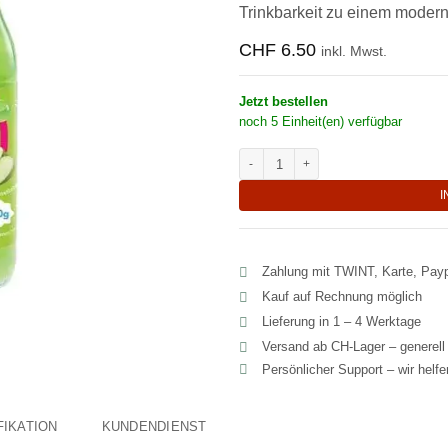
Trinkbarkeit zu einem modern
CHF
6.50
inkl. Mwst.
Jetzt bestellen
noch 5 Einheit(en) verfügbar
N°1393 I Spritziger Bubble Tea To-g
I
Zahlung mit TWINT, Karte, Pay
Kauf auf Rechnung möglich
Lieferung in 1 – 4 Werktage
Versand ab CH‑Lager – generel
Persönlicher Support – wir helf
FIKATION
KUNDENDIENST