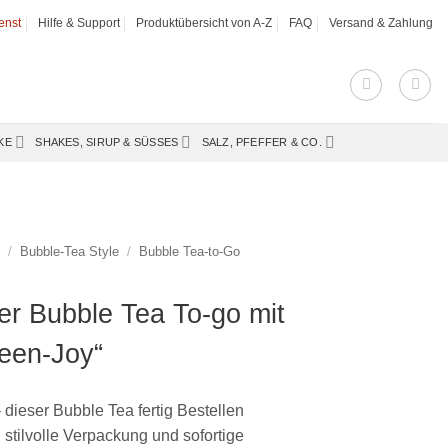
enst
Hilfe & Support
Produktübersicht von A-Z
FAQ
Versand & Zahlung
KE
SHAKES, SIRUP & SÜSSES
SALZ, PFEFFER & CO.
s
/
Bubble-Tea Style
/
Bubble Tea-to-Go
ger Bubble Tea To-go mit
een-Joy“
 dieser Bubble Tea fertig Bestellen
, stilvolle Verpackung und sofortige