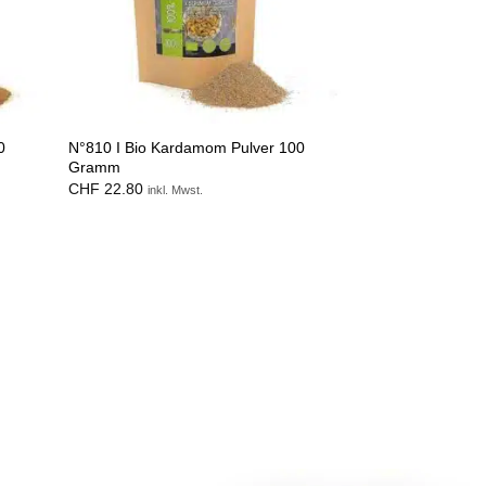
0
N°810 I Bio Kardamom Pulver 100
Gramm
CHF
22.80
inkl. Mwst.