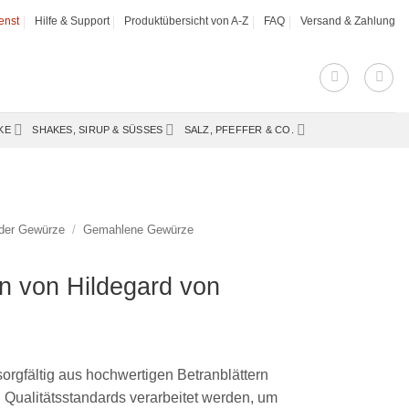
enst
Hilfe & Support
Produktübersicht von A-Z
FAQ
Versand & Zahlung
KE
SHAKES, SIRUP & SÜSSES
SALZ, PFEFFER & CO.
 der Gewürze
/
Gemahlene Gewürze
n von Hildegard von
orgfältig aus hochwertigen Betranblättern
en Qualitätsstandards verarbeitet werden, um