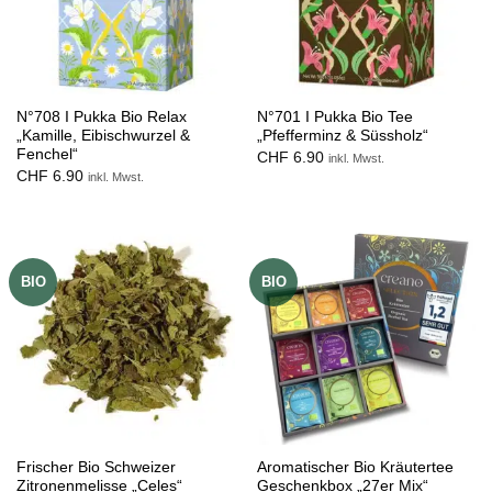
N°708 I Pukka Bio Relax
N°701 I Pukka Bio Tee
„Kamille, Eibischwurzel &
„Pfefferminz & Süssholz“
Fenchel“
CHF
6.90
inkl. Mwst.
CHF
6.90
inkl. Mwst.
BIO
BIO
Frischer Bio Schweizer
Aromatischer Bio Kräutertee
Zitronenmelisse „Celes“
Geschenkbox „27er Mix“