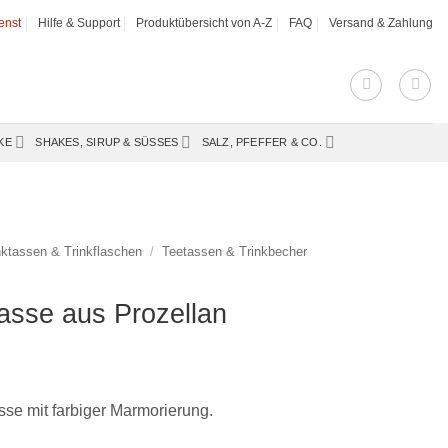
enst
Hilfe & Support
Produktübersicht von A-Z
FAQ
Versand & Zahlung
KE
SHAKES, SIRUP & SÜSSES
SALZ, PFEFFER & CO.
nktassen & Trinkflaschen
/
Teetassen & Trinkbecher
asse aus Prozellan
se mit farbiger Marmorierung.