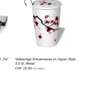
Vollwertige Kräutertasse im Japan-Style
 „Yui“
3,5 dl „Welat“
CHF
26.90
inkl. Mwst.