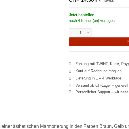
CHF
14.50
inkl. Mwst.
Jetzt bestellen
noch 4 Einheit(en) verfügbar
Marmorierte Teetasse aus Prozellan
I
Zahlung mit TWINT, Karte, Pay
Kauf auf Rechnung möglich
Lieferung in 1 – 4 Werktage
Versand ab CH‑Lager – generel
Persönlicher Support – wir helf
T
t einer ästhetischen Marmorierung in den Farben Braun, Gelb und