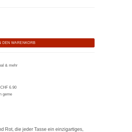
 "Lesedi" Menge
N DEN WARENKORB
pal & mehr
l CHF 6.90
en gerne
 Rot, die jeder Tasse ein einzigartiges,