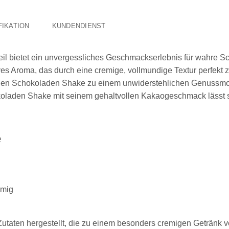
FIKATION
KUNDENDIENST
l bietet ein unvergessliches Geschmackserlebnis für wahre S
ves Aroma, das durch eine cremige, vollmundige Textur perfekt
 den Schokoladen Shake zu einem unwiderstehlichen Genussmome
oladen Shake mit seinem gehaltvollen Kakaogeschmack lässt s
e
emig
utaten hergestellt, die zu einem besonders cremigen Getränk v