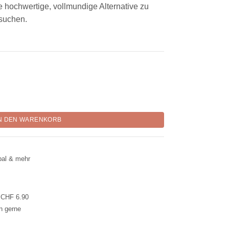
ne hochwertige, vollmundige Alternative zu
suchen.
5 % Kakao-Anteil Menge
N DEN WARENKORB
pal & mehr
l CHF 6.90
en gerne