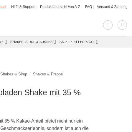
enst
Hilfe & Support
Produktübersicht von A-Z
FAQ
Versand & Zahlung
KE
SHAKES, SIRUP & SÜSSES
SALZ, PFEFFER & CO.
Shakes & Sirup
/
Shakes & Frappé
oladen Shake mit 35 %
 35 % Kakao-Anteil bietet nicht nur ein
 Geschmackserlebnis, sondern ist auch die