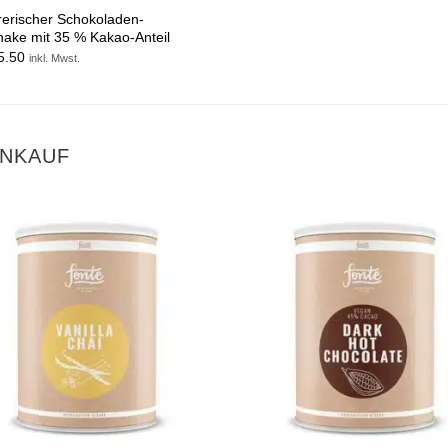
rerischer Schokoladen-
hake mit 35 % Kakao-Anteil
5.50
inkl. Mwst.
INKAUF