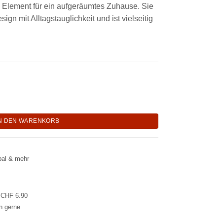
 Element für ein aufgeräumtes Zuhause. Sie
ign mit Alltagstauglichkeit und ist vielseitig
ose mit Bambusdeckel "Mira" Menge
N DEN WARENKORB
pal & mehr
l CHF 6.90
en gerne