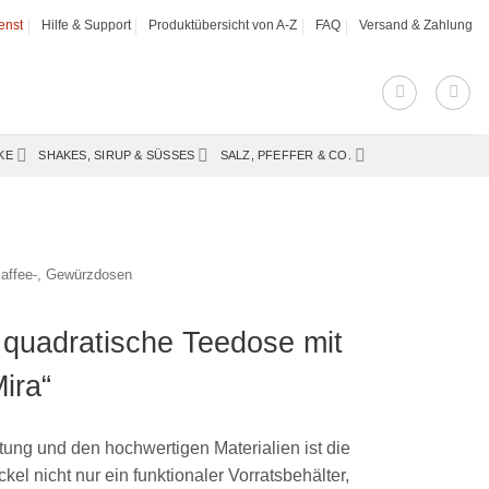
enst
Hilfe & Support
Produktübersicht von A-Z
FAQ
Versand & Zahlung
KE
SHAKES, SIRUP & SÜSSES
SALZ, PFEFFER & CO.
Kaffee-, Gewürzdosen
 quadratische Teedose mit
ira“
tung und den hochwertigen Materialien ist die
el nicht nur ein funktionaler Vorratsbehälter,