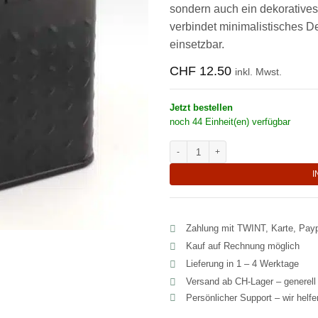
sondern auch ein dekoratives
verbindet minimalistisches Des
einsetzbar.
CHF
12.50
inkl. Mwst.
Jetzt bestellen
noch 44 Einheit(en) verfügbar
Modern-elegante quadratische Teed
I
Zahlung mit TWINT, Karte, Pay
Kauf auf Rechnung möglich
Lieferung in 1 – 4 Werktage
Versand ab CH‑Lager – generel
Persönlicher Support – wir helf