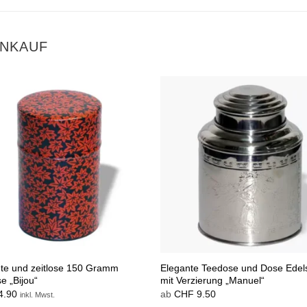
INKAUF
hte und zeitlose 150 Gramm
Elegante Teedose und Dose Edels
e „Bijou“
mit Verzierung „Manuel“
4.90
ab
CHF
9.50
inkl. Mwst.