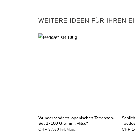
WEITERE IDEEN FÜR IHREN E
Wunderschönes japanisches Teedosen-
Schlic
Set 2×100 Gramm „Mitsu“
Teedos
CHF
37.50
CHF
1
inkl. Mwst.