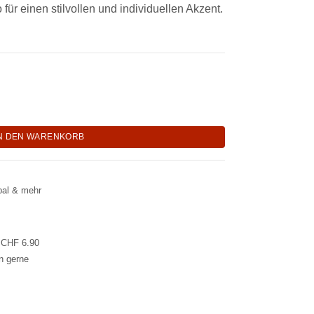
o für einen stilvollen und individuellen Akzent.
ganic-Dot-Muster "Dotty-Lia" Menge
N DEN WARENKORB
pal & mehr
l CHF 6.90
en gerne