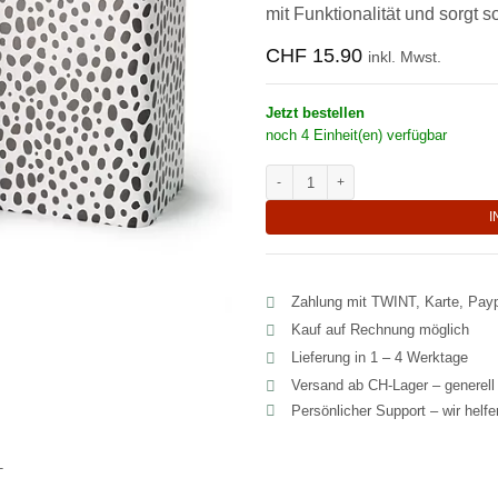
mit Funktionalität und sorgt s
CHF
15.90
inkl. Mwst.
Jetzt bestellen
noch 4 Einheit(en) verfügbar
Verspielte quadratische Dose mit Or
I
Zahlung mit TWINT, Karte, Pay
Kauf auf Rechnung möglich
Lieferung in 1 – 4 Werktage
Versand ab CH‑Lager – generel
Persönlicher Support – wir helf
T