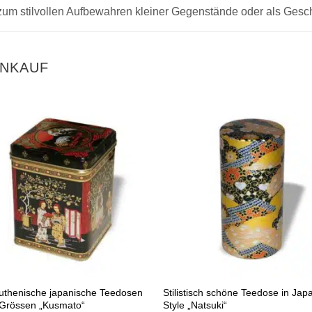
l zum stilvollen Aufbewahren kleiner Gegenstände oder als Ge
INKAUF
uthenische japanische Teedosen
Stilistisch schöne Teedose in Jap
r Grössen „Kusmato“
Style „Natsuki“