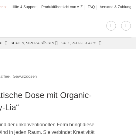
enst
Hilfe & Support
Produktübersicht von A-Z
FAQ
Versand & Zahlung
KE
SHAKES, SIRUP & SÜSSES
SALZ, PFEFFER & CO.
Kaffee-, Gewürzdosen
atische Dose mit Organic-
y-Lia“
 und der unkonventionellen Form bringt diese
ind in jeden Raum. Sie verbindet Kreativität