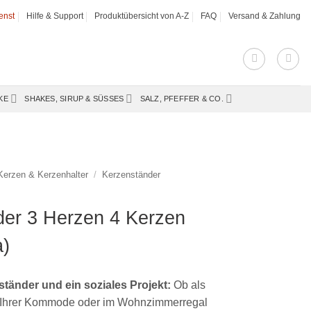
enst
Hilfe & Support
Produktübersicht von A-Z
FAQ
Versand & Zahlung
KE
SHAKES, SIRUP & SÜSSES
SALZ, PFEFFER & CO.
Kerzen & Kerzenhalter
/
Kerzenständer
der 3 Herzen 4 Kerzen
a)
änder und ein soziales Projekt:
Ob als
h, Ihrer Kommode oder im Wohnzimmerregal