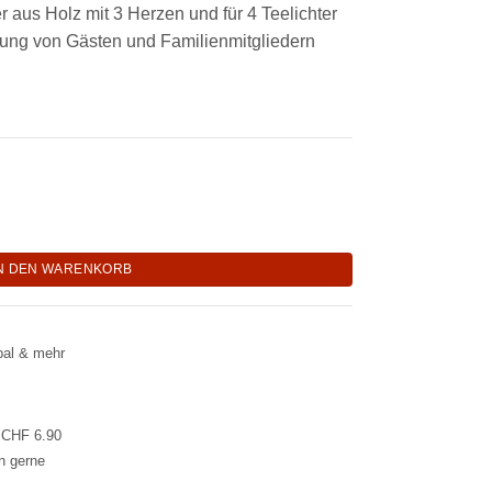
er aus Holz mit 3 Herzen und für 4 Teelichter
rung von Gästen und Familienmitgliedern
en (Made by Sabrina) Menge
N DEN WARENKORB
pal & mehr
l CHF 6.90
en gerne