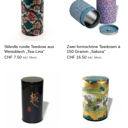
Stilvolle runde Teedose aus
Zwei formschöne Teedosen à
Weissblech „Tea-Lina“
150 Gramm „Sakura“
CHF
7.50
CHF
16.50
inkl. Mwst.
inkl. Mwst.