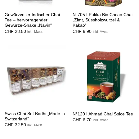
Gewürzvoller Indischer Chai
N°705 I Pukka Bio Cacao Chai
Tee – hervorragender
„Zimt, Süssholzwurzel &
Gewürze-Shake „Navin“
Kakao“
CHF
28.50
CHF
6.90
inkl. Mwst.
inkl. Mwst.
Swiss Chai Set Bodhi „Made in
N°120 I Ahmad Chai Spice Tee
Switzerland“
CHF
6.70
inkl. Mwst.
CHF
32.50
inkl. Mwst.