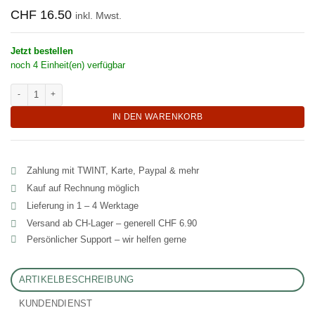
CHF
16.50
inkl. Mwst.
Jetzt bestellen
noch 4 Einheit(en) verfügbar
Formschöner Halter für Matcha Besen aus Porzellan "Chasen-Kei" Menge
IN DEN WARENKORB
Zahlung mit TWINT, Karte, Paypal & mehr
Kauf auf Rechnung möglich
Lieferung in 1 – 4 Werktage
Versand ab CH‑Lager – generell CHF 6.90
Persönlicher Support – wir helfen gerne
ARTIKELBESCHREIBUNG
KUNDENDIENST