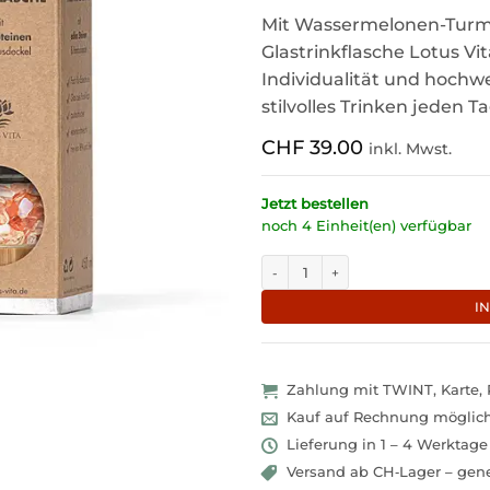
Mit Wassermelonen-Turma
Glastrinkflasche Lotus Vi
Individualität und hochwe
stilvolles Trinken jeden Ta
CHF
39.00
inkl. Mwst.
Jetzt bestellen
noch 4 Einheit(en) verfügbar
Glastrinkflasche Lotus Vita mit 
I
Zahlung mit TWINT, Karte,
Kauf auf Rechnung möglic
Lieferung in 1 – 4 Werktage
Versand ab CH‑Lager – gene