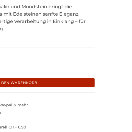
lin und Mondstein bringt die
ta mit Edelsteinen sanfte Eleganz,
rtige Verarbeitung in Einklang – für
g.
Edelsteinen "Wassermelonen-Turmalin, Mondstein" Menge
N DEN WARENKORB
 Paypal & mehr
h
rell CHF 6.90