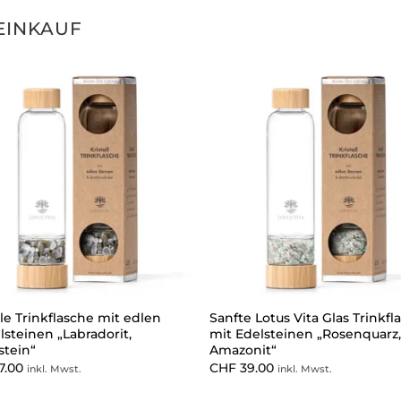
EINKAUF
lle Trinkflasche mit edlen
Sanfte Lotus Vita Glas Trinkfl
llsteinen „Labradorit,
mit Edelsteinen „Rosenquarz,
tein“
Amazonit“
7.00
CHF
39.00
inkl. Mwst.
inkl. Mwst.