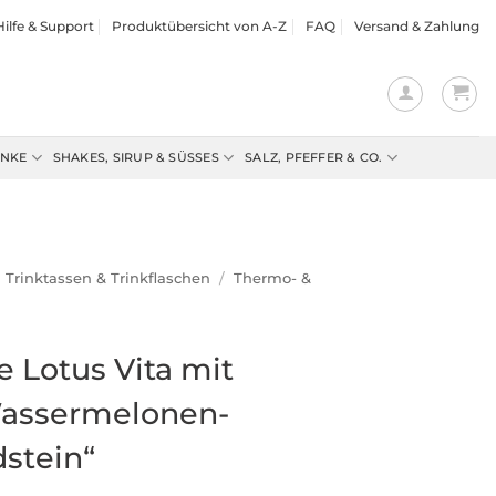
Hilfe & Support
Produktübersicht von A-Z
FAQ
Versand & Zahlung
ENKE
SHAKES, SIRUP & SÜSSES
SALZ, PFEFFER & CO.
Trinktassen & Trinkflaschen
/
Thermo- &
e Lotus Vita mit
Wassermelonen-
stein“