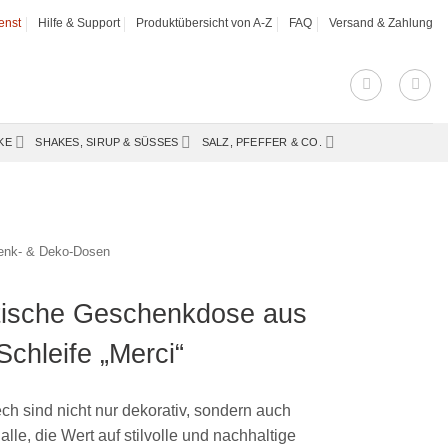
enst
Hilfe & Support
Produktübersicht von A-Z
FAQ
Versand & Zahlung
KE
SHAKES, SIRUP & SÜSSES
SALZ, PFEFFER & CO.
enk- & Deko-Dosen
atische Geschenkdose aus
Schleife „Merci“
 sind nicht nur dekorativ, sondern auch
lle, die Wert auf stilvolle und nachhaltige