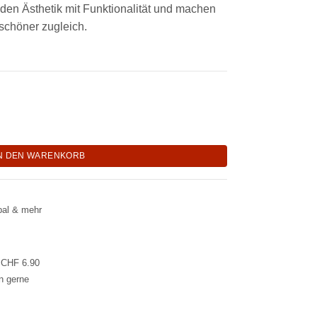
den Ästhetik mit Funktionalität und machen
schöner zugleich.
e aus Blech mit echter Schleife "Merci" Menge
N DEN WARENKORB
pal & mehr
l CHF 6.90
en gerne