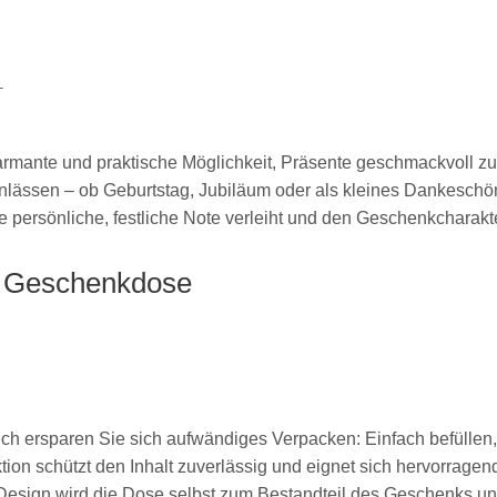
T
mante und praktische Möglichkeit, Präsente geschmackvoll zu 
Anlässen – ob Geburtstag, Jubiläum oder als kleines Dankeschön
 persönliche, festliche Note verleiht und den Geschenkcharakter
e Geschenkdose
 ersparen Sie sich aufwändiges Verpacken: Einfach befüllen, D
ktion schützt den Inhalt zuverlässig und eignet sich hervorrag
ign wird die Dose selbst zum Bestandteil des Geschenks und 