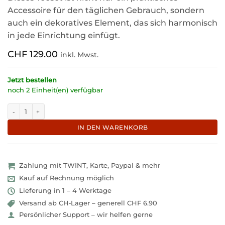
Accessoire für den täglichen Gebrauch, sondern
auch ein dekoratives Element, das sich harmonisch
in jede Einrichtung einfügt.
CHF
129.00
inkl. Mwst.
Jetzt bestellen
noch 2 Einheit(en) verfügbar
Schönes Eisenguss Teeset 0.5 Liter mit Relief "Aslan" Menge
IN DEN WARENKORB
Zahlung mit TWINT, Karte, Paypal & mehr
Kauf auf Rechnung möglich
Lieferung in 1 – 4 Werktage
Versand ab CH‑Lager – generell CHF 6.90
Persönlicher Support – wir helfen gerne