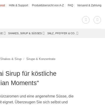
enst
Hilfe & Support
Produktübersicht von A-Z
FAQ
Versand & Zahlung
KE
SHAKES, SIRUP & SÜSSES
SALZ, PFEFFER & CO.
Shakes & Sirup
/
Sirupe & Konzentrate
 Sirup für köstliche
dian Moments“
Gewürzaromen und eine angenehme Süsse, die
it eignet. Überzeugen Sie sich selbst und