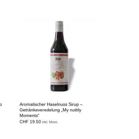
p
Aromatischer Haselnuss Sirup –
Getränkeveredelung „My nuttily
Moments“
CHF
19.50
inkl. Mwst.