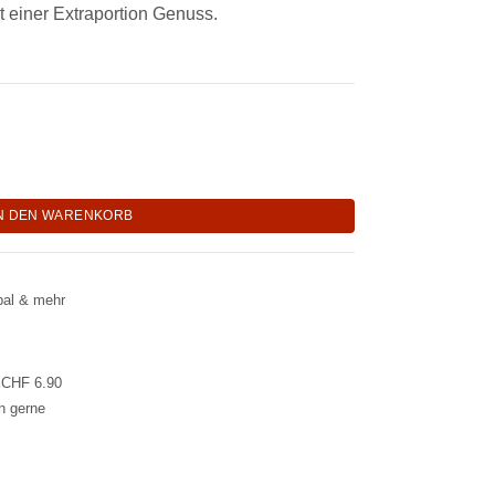
it einer Extraportion Genuss.
che Getränke "My Indian Moments" Menge
N DEN WARENKORB
pal & mehr
l CHF 6.90
en gerne