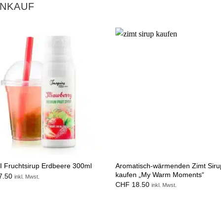
INKAUF
Aromatisch-wärmenden Zimt Siru
I Fruchtsirup Erdbeere 300ml
kaufen „My Warm Moments“
7.50
inkl. Mwst.
CHF
18.50
inkl. Mwst.