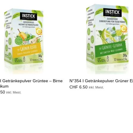
I Getränkepulver Grüntee – Birne
N°354 I Getränkepulver Grüner E
likum
CHF
6.50
inkl. Mwst.
.50
inkl. Mwst.