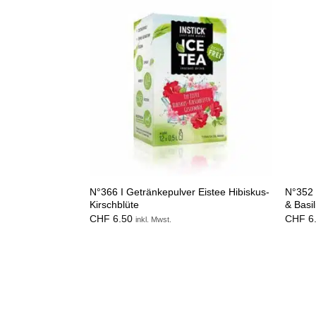
N°366 I Getränkepulver Eistee Hibiskus-
N°352 
Kirschblüte
& Basi
CHF
6.50
CHF
6
inkl. Mwst.