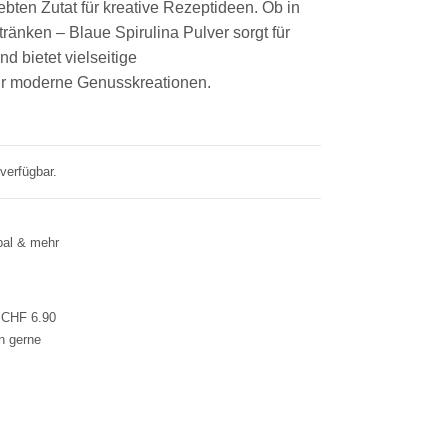
iebten Zutat für kreative Rezeptideen. Ob in
ränken – Blaue Spirulina Pulver sorgt für
d bietet vielseitige
r moderne Genusskreationen.
 verfügbar.
pal & mehr
l CHF 6.90
en gerne