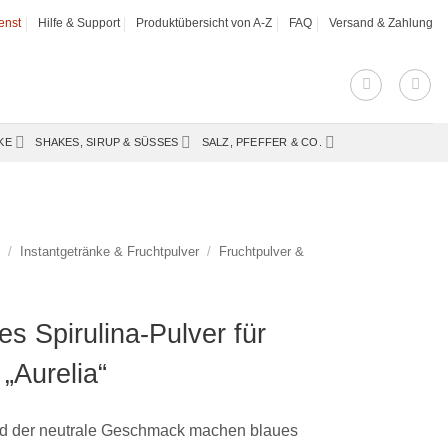
enst
Hilfe & Support
Produktübersicht von A-Z
FAQ
Versand & Zahlung
KE
SHAKES, SIRUP & SÜSSES
SALZ, PFEFFER & CO.
s
/
Instantgetränke & Fruchtpulver
/
Fruchtpulver &
s Spirulina-Pulver für
„Aurelia“
nd der neutrale Geschmack machen blaues