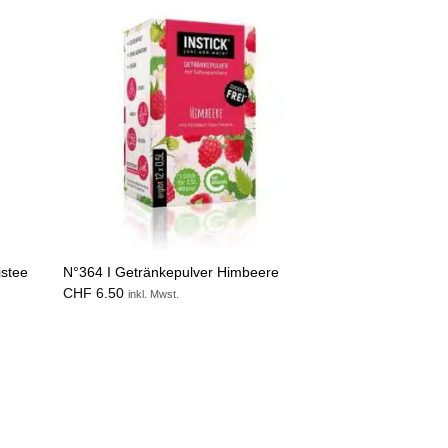
istee
N°364 I Getränkepulver Himbeere
CHF
6.50
inkl. Mwst.