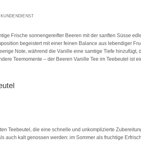
KUNDENDIENST
chtige Frische sonnengereifter Beeren mit der sanften Süsse ed
tion begeistert mit einer feinen Balance aus lebendiger Fruc
eerige Note, während die Vanille eine samtige Tiefe hinzufügt,
ndere Teemomente – der Beeren Vanille Tee im Teebeutel ist ein 
eutel
ten Teebeutel, die eine schnelle und unkomplizierte Zubereitun
ls auch kalt genossen werden: im Sommer als fruchtige Erfrisc