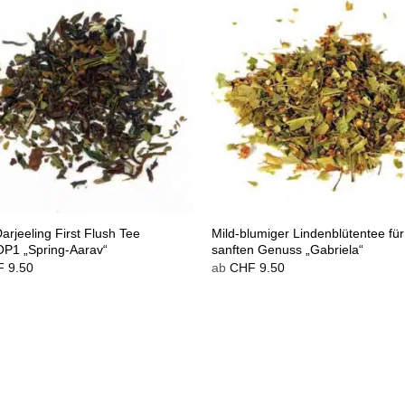
arjeeling First Flush Tee
Mild-blumiger Lindenblütentee für
P1 „Spring-Aarav“
sanften Genuss „Gabriela“
F
9.50
ab
CHF
9.50