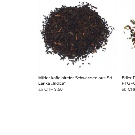
Milder koffeinfreier Schwarztee aus Sri
Edler D
Lanka „Indica“
FTGFO
ab
CHF
9.50
ab
CH