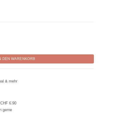
 im Pyramidenbeutel "Emilia" Menge
N DEN WARENKORB
pal & mehr
l CHF 6.90
en gerne