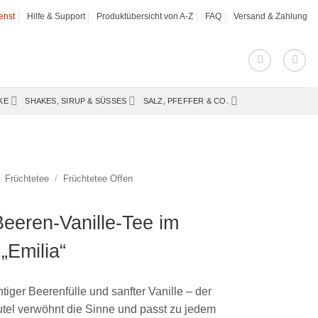
enst
Hilfe & Support
Produktübersicht von A-Z
FAQ
Versand & Zahlung
KE
SHAKES, SIRUP & SÜSSES
SALZ, PFEFFER & CO.
Früchtetee
/
Früchtetee Offen
Beeren-Vanille-Tee im
„Emilia“
tiger Beerenfülle und sanfter Vanille – der
tel verwöhnt die Sinne und passt zu jedem