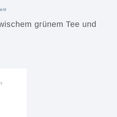
ent
zwischem grünem Tee und
g?