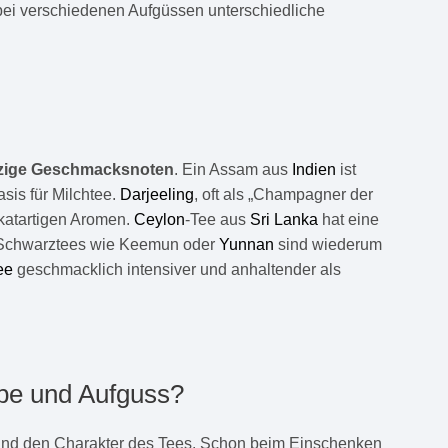
ei verschiedenen Aufgüssen unterschiedliche
würzige Geschmacksnoten
. Ein Assam aus
Indien
ist
sis für Milchtee.
Darjeeling
, oft als „Champagner der
uskatartigen Aromen.
Ceylon
-Tee aus
Sri Lanka
hat eine
he Schwarztees wie Keemun oder
Yunnan
sind wiederum
ee
geschmacklich intensiver und anhaltender als
rbe und
Aufguss
?
g und den Charakter des Tees. Schon beim Einschenken