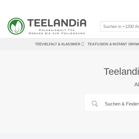
Zum
Inhalt
springen
Suchen
nach:
TEEVIELFALT & KLASSIKER
TEA FUSION & INSTANT DRIN
Teeland
Al