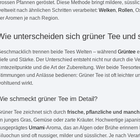
rossen Pfannen geröstet. Diese Methode bringt mildere, süssli
eltweit nach ähnlichen Schritten verarbeitet:
Welken
,
Rollen
, O
er Aromen je nach Region.
Wie unterscheiden sich grüner Tee un
eschmacklich trennen beide Tees Welten – während
Grüntee
e
iefe und Stärke. Der Unterschied entsteht nicht nur durch die 
rntezeitpunkte und die Art der Zubereitung. Wer beide Teesorten
timmungen und Anlässe bedienen: Grüner Tee ist oft leichter u
ohltuend wirkt.
Wie schmeckt grüner Tee im Detail?
rüner Tee zeichnet sich durch
frische, pflanzliche und manc
n junges Gras, Gemüse oder zarte Kräuter. Hochwertige japan
usgeprägtes
Umami
-Aroma, das an Algen oder Brühe erinnern
iluochun sind oft nussiger, milder und süsslicher. Je nach Verar