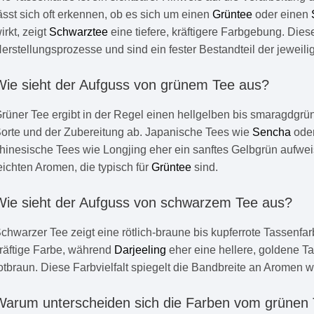
ässt sich oft erkennen, ob es sich um einen
Grüntee
oder einen
irkt, zeigt
Schwarztee
eine tiefere, kräftigere Farbgebung. Die
erstellungsprozesse und sind ein fester Bestandteil der jeweili
Wie sieht der
Aufguss
von grünem Tee aus?
rüner Tee ergibt in der Regel einen hellgelben bis smaragdgr
orte und der Zubereitung ab. Japanische Tees wie
Sencha
ode
hinesische Tees wie Longjing eher ein sanftes Gelbgrün aufweis
eichten Aromen, die typisch für
Grüntee
sind.
Wie sieht der
Aufguss
von schwarzem Tee aus?
chwarzer Tee zeigt eine rötlich-braune bis kupferrote Tassenfar
räftige Farbe, während
Darjeeling
eher eine hellere, goldene Ta
otbraun. Diese Farbvielfalt spiegelt die Bandbreite an Aromen w
Warum unterscheiden sich die Farben vom grünen