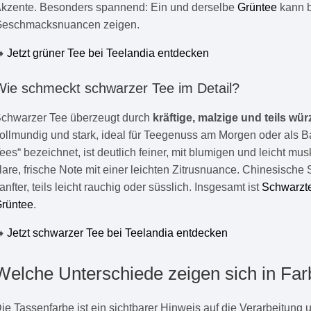
kzente. Besonders spannend: Ein und derselbe
Grüntee
kann b
eschmacksnuancen zeigen.
➡️
Jetzt grüner Tee bei Teelandia entdecken
Wie schmeckt schwarzer Tee im Detail?
chwarzer Tee überzeugt durch
kräftige, malzige und teils 
ollmundig und stark, ideal für Teegenuss am Morgen oder als Ba
ees“ bezeichnet, ist deutlich feiner, mit blumigen und leicht m
lare, frische Note mit einer leichten Zitrusnuance. Chinesisc
anfter, teils leicht rauchig oder süsslich. Insgesamt ist
Schwarzt
rüntee
.
➡️
Jetzt schwarzer Tee bei Teelandia entdecken
Welche Unterschiede zeigen sich in Fa
ie Tassenfarbe ist ein sichtbarer Hinweis auf die Verarbeitun