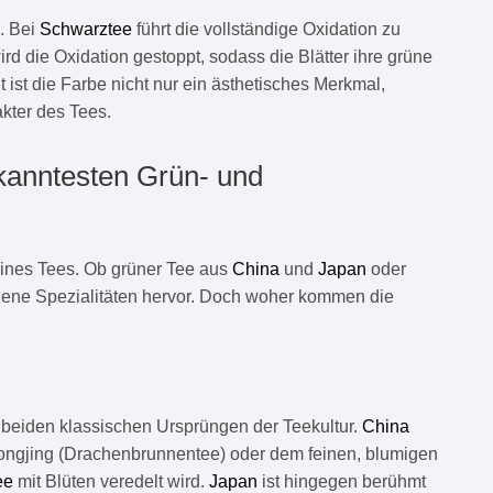
n. Bei
Schwarztee
führt die vollständige Oxidation zu
rd die Oxidation gestoppt, sodass die Blätter ihre grüne
it ist die Farbe nicht nur ein ästhetisches Merkmal,
kter des Tees.
anntesten Grün- und
 eines Tees. Ob grüner Tee aus
China
und
Japan
oder
gene Spezialitäten hervor. Doch woher kommen die
 beiden klassischen Ursprüngen der Teekultur.
China
 Longjing (Drachenbrunnentee) oder dem feinen, blumigen
ee
mit Blüten veredelt wird.
Japan
ist hingegen berühmt