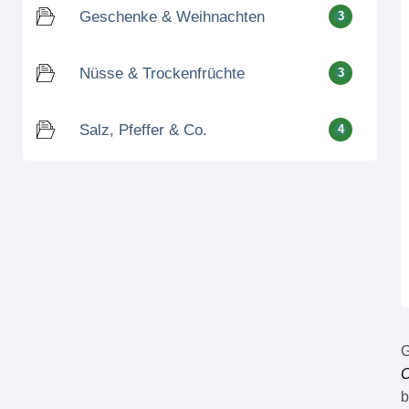
Geschenke & Weihnachten
3
Nüsse & Trockenfrüchte
3
Salz, Pfeffer & Co.
4
G
C
b