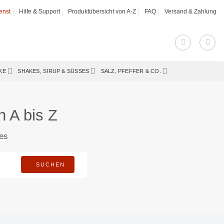
enst
Hilfe & Support
Produktübersicht von A-Z
FAQ
Versand & Zahlung
KE
SHAKES, SIRUP & SÜSSES
SALZ, PFEFFER & CO.
 A bis Z
res