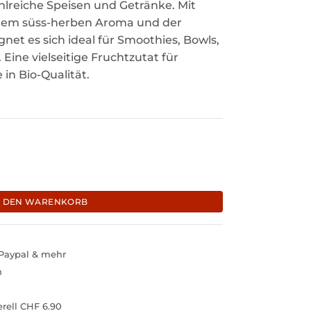
hlreiche Speisen und Getränke. Mit
, dem süss-herben Aroma und der
et es sich ideal für Smoothies, Bowls,
ine vielseitige Fruchtzutat für
n Bio-Qualität.
us wilden Beeren "Viola" Menge
N DEN WARENKORB
 Paypal & mehr
h
rell CHF 6.90