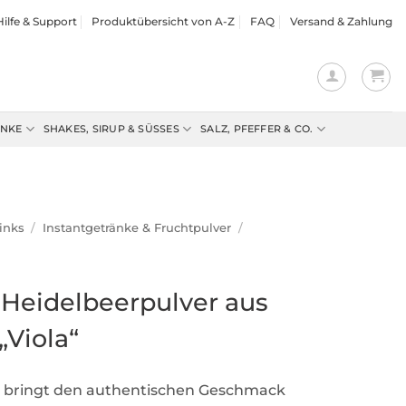
Hilfe & Support
Produktübersicht von A-Z
FAQ
Versand & Zahlung
ENKE
SHAKES, SIRUP & SÜSSES
SALZ, PFEFFER & CO.
inks
/
Instantgetränke & Fruchtpulver
/
-Heidelbeerpulver aus
„Viola“
r bringt den authentischen Geschmack