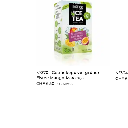
N°370 I Getränkepulver grüner
N°364
Eistee Mango-Maracuja
CHF
6
CHF
6.50
inkl. Mwst.