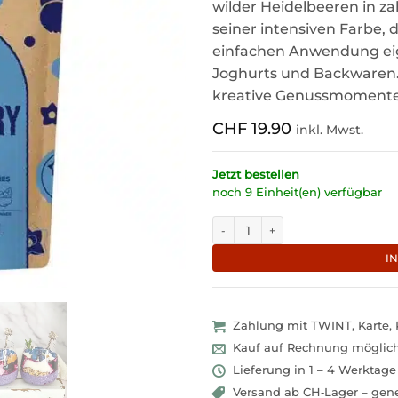
wilder Heidelbeeren in za
seiner intensiven Farbe
einfachen Anwendung eign
Joghurts und Backwaren. E
kreative Genussmomente i
CHF
19.90
inkl. Mwst.
Jetzt bestellen
noch 9 Einheit(en) verfügbar
Fruchtiges Bio-Heidelbeerpulver a
I
Zahlung mit TWINT, Karte,
Kauf auf Rechnung möglic
Lieferung in 1 – 4 Werktage
Versand ab CH‑Lager – gene